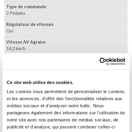
Type de commande
2 Pédales
Régulateur de vitesses
Oui
Vitesse AV Agraire
14,2 km/h
Vitesse AV gazon
13,9 km/h
Blocage de différentiel
Ce site web utilise des cookies.
Oui
Les cookies nous permettent de personnaliser le contenu
et les annonces, d'offrir des fonctionnalités relatives aux
médias sociaux et d'analyser notre trafic. Nous
PDF arrière
partageons également des informations sur l'utilisation de
notre site avec nos partenaires de médias sociaux, de
Engagement
publicité et d'analyse, qui peuvent combiner celles-ci