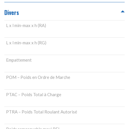
Divers
L x l min-max x h (RA)
L x l min-max x h (RG)
Empattement
POM – Poids en Ordre de Marche
PTAC – Poids Total à Charge
PTRA – Poids Total Roulant Autorisé
Poids remorquable maxi RFI