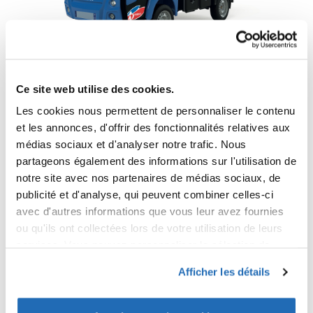
MT15N BENNE À ORDURES
Ce site web utilise des cookies.
Passez à l'électrique dès aujourd'hui !
575€/mois*€ HT
A partir de
Les cookies nous permettent de personnaliser le contenu
Soyez le premier à donner votre avis
et les annonces, d'offrir des fonctionnalités relatives aux
médias sociaux et d'analyser notre trafic. Nous
DÉCOUVRIR
partageons également des informations sur l'utilisation de
notre site avec nos partenaires de médias sociaux, de
publicité et d'analyse, qui peuvent combiner celles-ci
avec d'autres informations que vous leur avez fournies
ou qu'ils ont collectées lors de votre utilisation de leurs
services. Vous pouvez personnaliser la sélection de
cookies que vous acceptez en cochant et décochant les
Afficher les détails
cases ci-dessous, en dehors des cookies nécessaires
au bon fonctionnement du site. Pour plus d'informations,
vous pouvez
consulter notre politique de