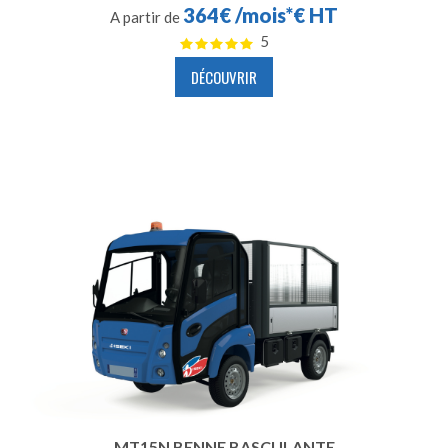
364€ /mois*€ HT
A partir de
5
DÉCOUVRIR
MT15N BENNE BASCULANTE