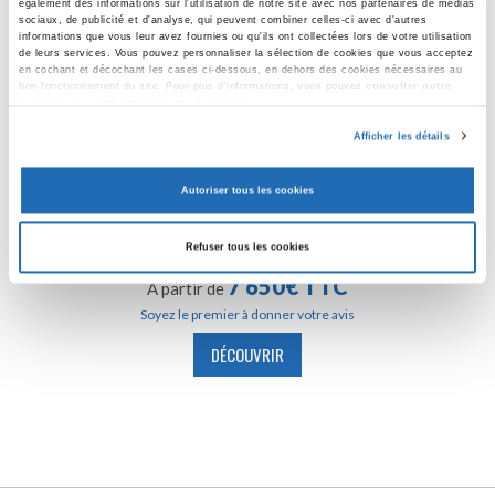
également des informations sur l'utilisation de notre site avec nos partenaires de médias
sociaux, de publicité et d'analyse, qui peuvent combiner celles-ci avec d'autres
informations que vous leur avez fournies ou qu'ils ont collectées lors de votre utilisation
de leurs services. Vous pouvez personnaliser la sélection de cookies que vous acceptez
en cochant et décochant les cases ci-dessous, en dehors des cookies nécessaires au
bon fonctionnement du site. Pour plus d'informations, vous pouvez
consulter notre
politique de confidentialité en cliquant ici
.
Afficher les détails
Autoriser tous les cookies
XG550DI-HA ISEKI
Refuser tous les cookies
Puissance, maniabilité et capacité pour tous vos terrains.
7 650€ TTC
A partir de
Soyez le premier à donner votre avis
DÉCOUVRIR