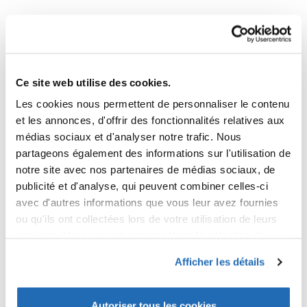
NOUS SUIVRE
#ISEKI
Ce site web utilise des cookies.
Les cookies nous permettent de personnaliser le contenu
et les annonces, d'offrir des fonctionnalités relatives aux
NEWSLETTER
médias sociaux et d'analyser notre trafic. Nous
partageons également des informations sur l'utilisation de
notre site avec nos partenaires de médias sociaux, de
OK
publicité et d'analyse, qui peuvent combiner celles-ci
avec d'autres informations que vous leur avez fournies
Je consens à ce que les informations précitées puissent être
ou qu'ils ont collectées lors de votre utilisation de leurs
utilisées par ISEKI France à des fins de prospection commerciale
services. Vous pouvez personnaliser la sélection de
cookies que vous acceptez en cochant et décochant les
Afficher les détails
cases ci-dessous, en dehors des cookies nécessaires
CATALOGUES
au bon fonctionnement du site. Pour plus d'informations,
vous pouvez
consulter notre politique de
TÉLÉCHARGER NOS CATALOGUES
Autoriser tous les cookies